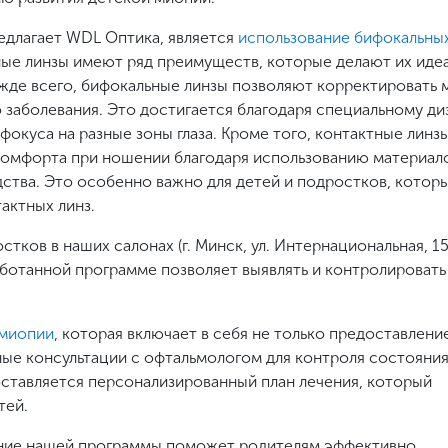
едлагает WDL Оптика, является
использование бифокальны
тные линзы имеют ряд преимуществ, которые делают их иде
ежде всего, бифокальные линзы позволяют корректировать
заболевания. Это достигается благодаря специальному ди
окуса на разные зоны глаза. Кроме того, контактные линз
 комфорта при ношении благодаря использованию материал
ства. Это особенно важно для детей и подростков, котор
актных линз.
ков в наших салонах (г. Минск, ул. Интернациональная, 15 
работанной программе позволяет выявлять и контролировать
 миопии
, которая включает в себя не только предоставлени
рные консультации с офтальмологом для контроля состояния 
оставляется персонализированный план лечения, который
тей.
ание нашей программы поможет родителям эффективно