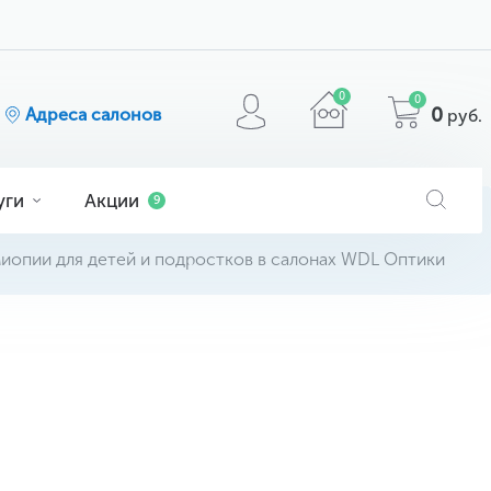
0
0
0
Адреса салонов
руб.
уги
Акции
9
миопии для детей и подростков в салонах WDL Оптики
я
ога
очков
МАТЕРИАЛ
кие
ие
comfilcon A