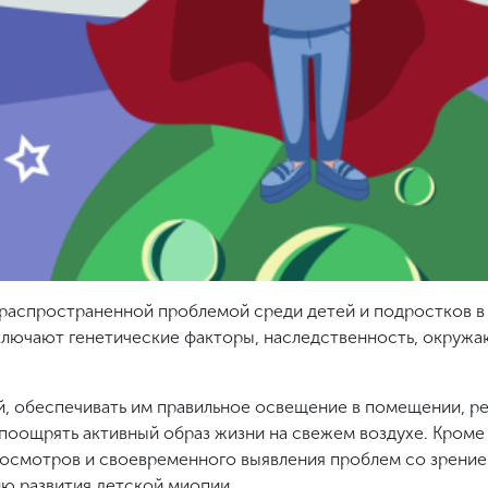
е распространенной проблемой среди детей и подростков в
ключают генетические факторы, наследственность, окруж
й, обеспечивать им правильное освещение в помещении, р
 поощрять активный образ жизни на свежем воздухе. Кроме 
х осмотров и своевременного выявления проблем со зрени
ю развития детской миопии.