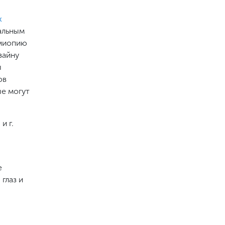
х
альным
 миопию
зайну
ы
ов
ые могут
и г.
е
глаз и