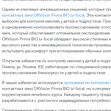
Одним из ключевых инновационных решений, которые пр
контактных линз OKVision Prima BIO bi-focal
. Эти контак
выбором для контроля миопии у детей и подростков. Пр
и одновременно контролировать прогрессирование этого 
линз, который обеспечивает оптимальное распределение ф
OKVision Prima BIO bi-focal обладают высокой степенью
высокого качества и инновационной технологии производ
испытывать дискомфорт при использовании обычных конт
Открытие кабинетов по контролю миопии у детей и подрост
Гомель, ул. Ленина, 63), работающих по специальной раз
прогрессирование близорукости у детей и подростков.
В наших кабинетах используется
программа по контролю
контактных линз OKVision Prima BIO bi-focal, но и регуля
корректировки лечебного курса. Каждому пациенту пред
разрабатывается с учетом его индивидуальных потребнос
Своевременное обращение к специалистам и использов