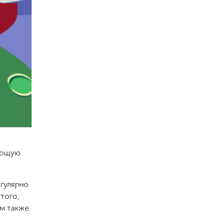
ающую
егулярно
того,
ем также