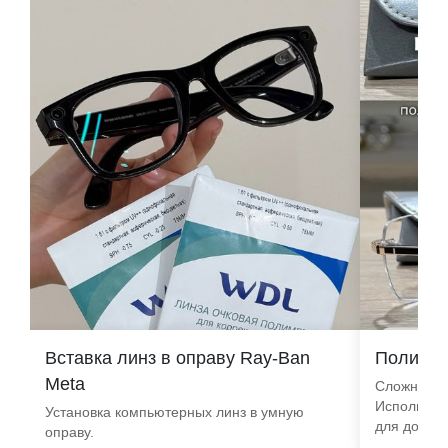
Вставка линз в оправу Ray-Ban
Поликар
Meta
Сложная ус
Использов
Установка компьютерных линз в умную
для долгов
оправу.