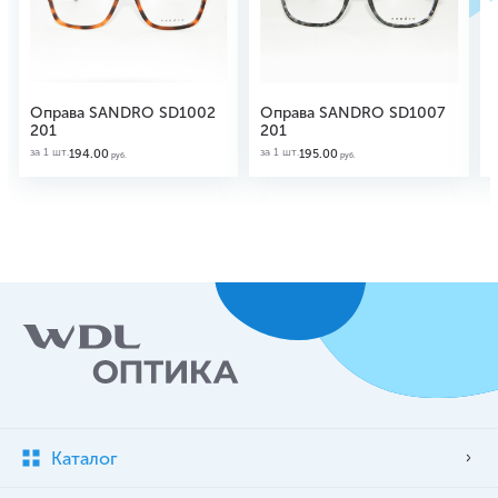
Оправа SANDRO SD1002
Оправа SANDRO SD1007
201
201
за 1 шт.
за 1 шт.
з
194.00
195.00
руб.
руб.
Каталог