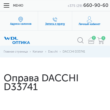
660-90-60
МЕНЮ
+375 (29)
Адреса салонов
Запись к врачу
Личный кабинет
0
0
Главная страница
Каталог
Dacchi
DACCHI D33741
Оправа DACCHI
D33741