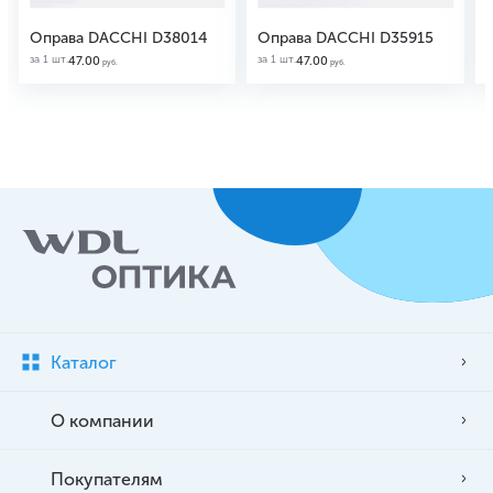
Оправа DACCHI D38014
Оправа DACCHI D35915
за 1 шт.
за 1 шт.
з
47.00
47.00
руб.
руб.
Каталог
О компании
Покупателям