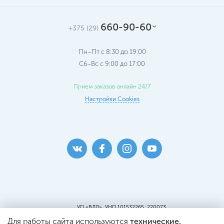
660-90-60
+375 (29)
Пн–Пт с 8:30 до 19:00
Сб–Вс c 9:00 до 17:00
Прием заказов онлайн 24/7
Настройки Cookies
УП «ВДЛ», УНП 101532265, 220073
г. Минск, ул. Кальварийская, 25, пом.419
Для работы сайта используются
технические,
Пункт самовывоза: