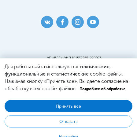
УП «ВДЛ», УНП 101532265, 220073
г. Минск, ул. Кальварийская, 25, пом.419
Для работы сайта используются
технические,
Пункт самовывоза:
г. Минск, ул. Кальварийская, 25, пом. 220
функциональные и статистические
cookie-файлы.
Св-во о регистрации №101532265, выдано
Нажимая кнопку «Принять все», Вы даете согласие на
Минским Горисполкомом.
Регистрация в Торговом реестре
обработку всех cookie-файлов.
Подробнее об обработке
№444353 от 21.03.2019г.
Принять все
© 2026 WDL Оптика
Отказать
Настройки