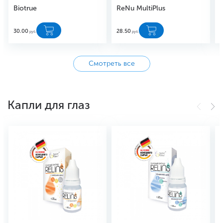
Biotrue
ReNu MultiPlus
30.00
28.50
3
руб.
руб.
Смотреть все
Капли для глаз