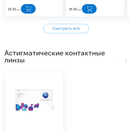
19.50
19.50
1
руб.
руб.
Смотреть все
Астигматические контактные
линзы