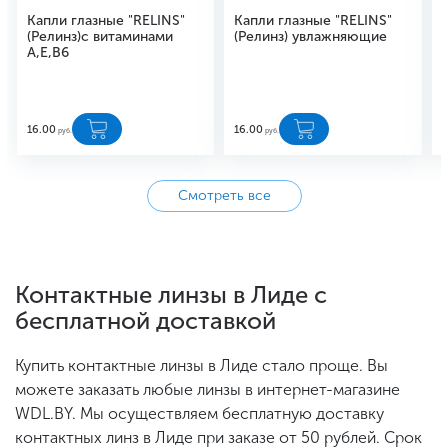
Капли глазные "RELINS"
Капли глазные "RELINS"
(Релинз)с витаминами
(Релинз) увлажняющие
A,E,B6
16.00
16.00
1
руб.
руб.
Смотреть все
Контактные линзы в Лиде с
бесплатной доставкой
Купить контактные линзы в Лиде стало проще. Вы
можете заказать любые линзы в интернет-магазине
WDL.BY. Мы осуществляем бесплатную доставку
контактных линз в Лиде при заказе от 50 рублей. Срок