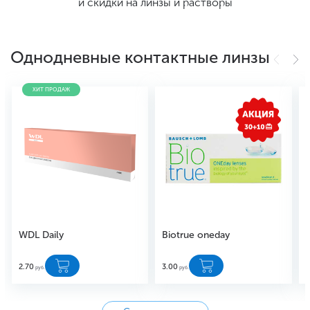
и скидки на линзы и растворы
Однодневные контактные линзы
ХИТ ПРОДАЖ
WDL Daily
Biotrue oneday
D
2.70
3.00
4
руб.
руб.