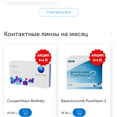
Смотреть все
Контактные линзы на месяц
CooperVision Biofinity
Bausch+Lomb PureVision 2
25.00
18.50
2
руб.
руб.