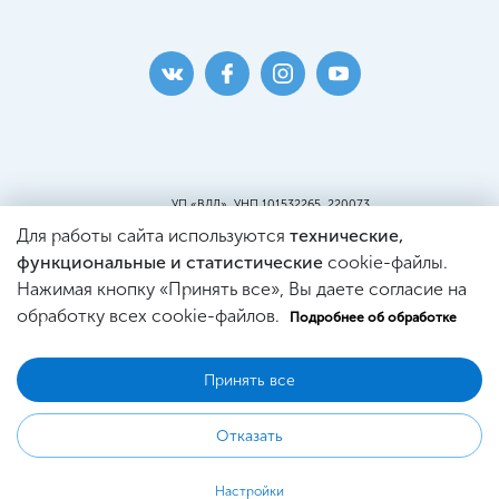
УП «ВДЛ», УНП 101532265, 220073
г. Минск, ул. Кальварийская, 25, пом.419
Для работы сайта используются
технические,
Пункт самовывоза:
г. Минск, ул. Кальварийская, 25, пом. 220
функциональные и статистические
cookie-файлы.
Св-во о регистрации №101532265, выдано
Нажимая кнопку «Принять все», Вы даете согласие на
Минским Горисполкомом.
Регистрация в Торговом реестре
обработку всех cookie-файлов.
Подробнее об обработке
№444353 от 21.03.2019г.
Принять все
© 2026 WDL Оптика
Отказать
Настройки