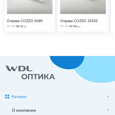
Оправа COZZO 6180
Оправа COZZO 21025
за 1 шт.
за 1 шт.
з
46.12
44.50
руб.
руб.
Каталог
О компании