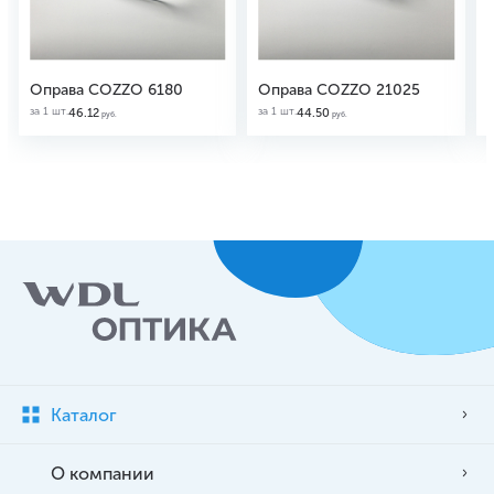
Оправа COZZO 6180
Оправа COZZO 21025
за 1 шт.
за 1 шт.
з
46.12
44.50
руб.
руб.
Каталог
О компании