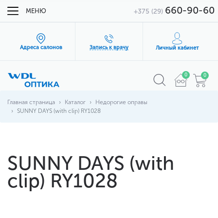
660-90-60
МЕНЮ
+375 (29)
Адреса салонов
Запись к врачу
Личный кабинет
0
0
Главная страница
Каталог
Недорогие оправы
SUNNY DAYS (with clip) RY1028
SUNNY DAYS (with
clip) RY1028