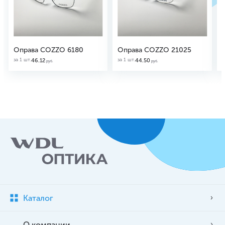
Оправа COZZO 6180
Оправа COZZO 21025
за 1 шт.
за 1 шт.
з
46.12
44.50
руб.
руб.
Каталог
О компании