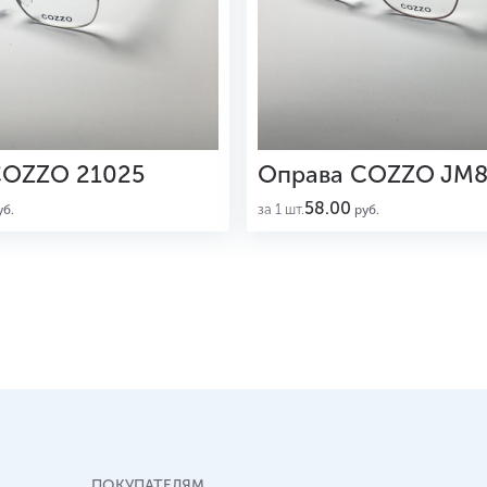
COZZO 21025
Оправа COZZO JM8
58.00
за 1 шт.
б.
руб.
ПОКУПАТЕЛЯМ