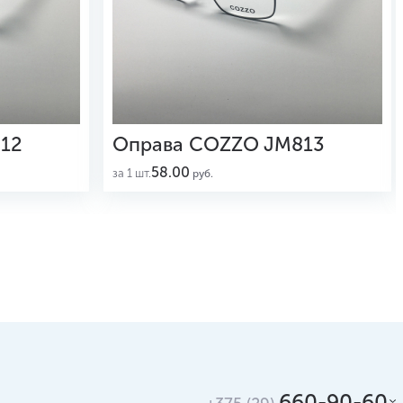
12
Оправа COZZO JM813
58.00
за 1 шт.
руб.
660-90-60