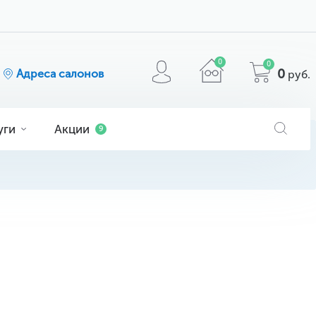
0
0
0
Адреса салонов
руб.
уги
Акции
9
я
ога
очков
МАТЕРИАЛ
кие
ие
comfilcon A