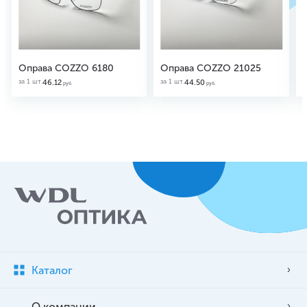
Оправа COZZO 6180
Оправа COZZO 21025
за 1 шт.
за 1 шт.
з
46.12
44.50
руб.
руб.
Каталог
О компании