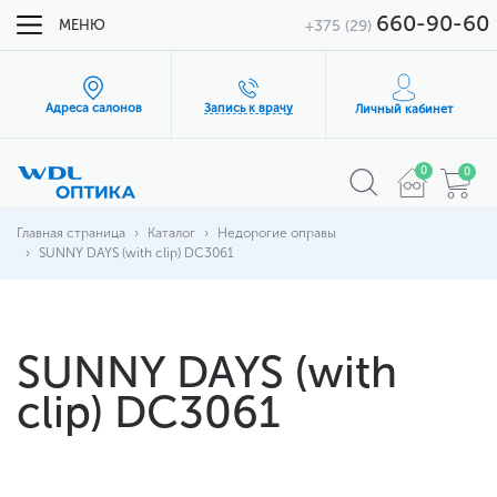
660-90-60
МЕНЮ
+375 (29)
Адреса салонов
Запись к врачу
Личный кабинет
0
0
Главная страница
Каталог
Недорогие оправы
SUNNY DAYS (with clip) DC3061
SUNNY DAYS (with
clip) DC3061