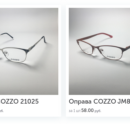
COZZO 21025
Оправа COZZO JM8
58.00
за 1 шт.
б.
руб.