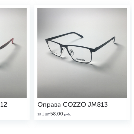
12
Оправа COZZO JM813
58.00
за 1 шт.
руб.