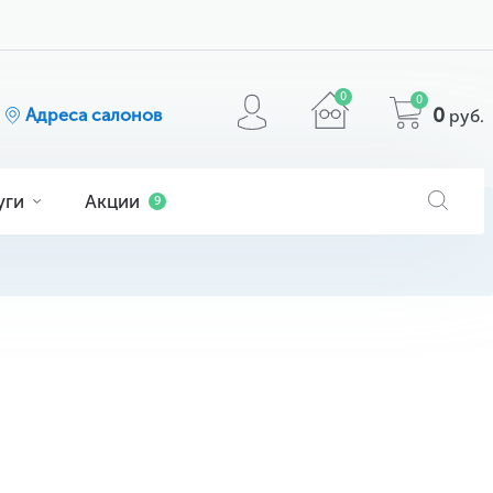
0
0
0
Адреса салонов
руб.
уги
Акции
9
я
ога
очков
МАТЕРИАЛ
кие
ие
comfilcon A