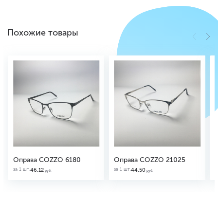
Похожие товары
Оправа COZZO 6180
Оправа COZZO 21025
за 1 шт.
за 1 шт.
з
46.12
44.50
руб.
руб.