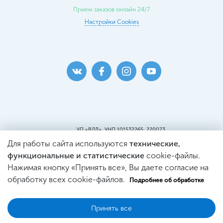
Прием заказов онлайн 24/7
Настройки Cookies
УП «ВДЛ», УНП 101532265, 220073
г. Минск, ул. Кальварийская, 25, пом.419
Для работы сайта используются
технические,
Пункт самовывоза:
г. Минск, ул. Кальварийская, 25, пом. 220
функциональные и статистические
cookie-файлы.
Св-во о регистрации №101532265, выдано
Нажимая кнопку «Принять все», Вы даете согласие на
Минским Горисполкомом.
Регистрация в Торговом реестре
обработку всех cookie-файлов.
Подробнее об обработке
№444353 от 21.03.2019г.
Принять все