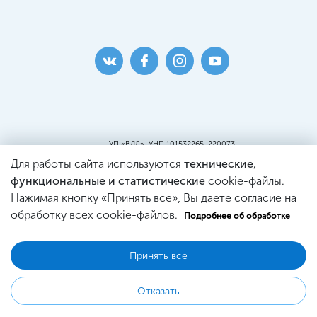
УП «ВДЛ», УНП 101532265, 220073
г. Минск, ул. Кальварийская, 25, пом.419
Для работы сайта используются
технические,
Пункт самовывоза:
г. Минск, ул. Кальварийская, 25, пом. 220
функциональные и статистические
cookie-файлы.
Св-во о регистрации №101532265, выдано
Нажимая кнопку «Принять все», Вы даете согласие на
Минским Горисполкомом.
Регистрация в Торговом реестре
обработку всех cookie-файлов.
Подробнее об обработке
№444353 от 21.03.2019г.
Принять все
© 2026 WDL Оптика
Отказать