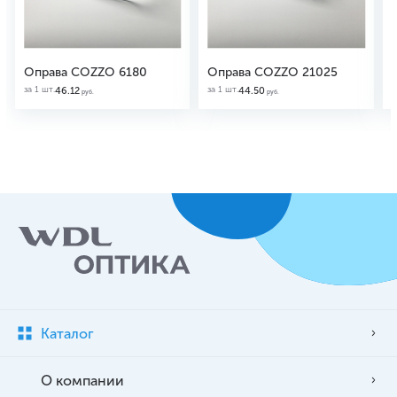
Оправа COZZO 6180
Оправа COZZO 21025
за 1 шт.
за 1 шт.
з
46.12
44.50
руб.
руб.
Каталог
О компании