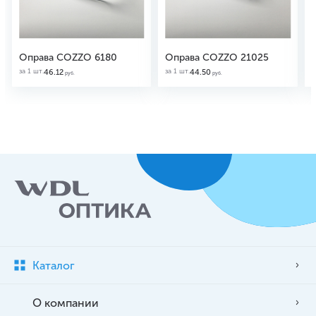
Оправа COZZO 6180
Оправа COZZO 21025
за 1 шт.
за 1 шт.
з
46.12
44.50
руб.
руб.
Каталог
О компании