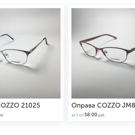
COZZO 21025
Оправа COZZO JM8
58.00
за 1 шт.
б.
руб.