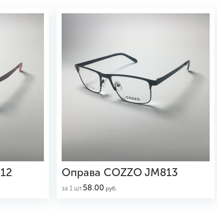
12
Оправа COZZO JM813
58.00
за 1 шт.
руб.