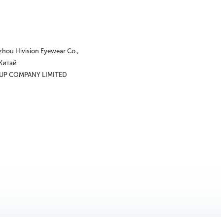
hou Hivision Eyewear Co.,
 Китай
UP COMPANY LIMITED