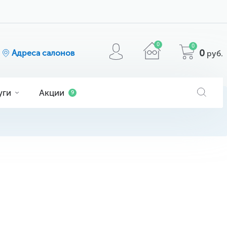
0
0
0
Адреса салонов
руб.
уги
Акции
9
я
ога
очков
МАТЕРИАЛ
кие
ие
comfilcon A