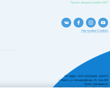
Прием заказов онлайн 24/7
Настройки Cookies
УП «ВДЛ», УНП 101532265, 220073
г. Минск, ул. Кальварийская, 25, пом.419
Пункт самовывоза:
г. Минск, ул. Кальварийская, 25, пом. 220
Св-во о регистрации №101532265, выдано
Минским Горисполкомом.
Регистрация в Торговом реестре
№444353 от 21.03.2019г.