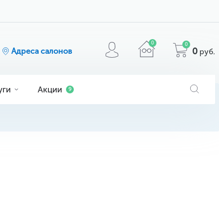
0
0
0
Адреса салонов
руб.
уги
Акции
9
я
ога
очков
МАТЕРИАЛ
кие
ие
comfilcon A