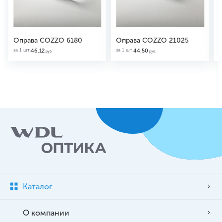
Оправа COZZO 6180
Оправа COZZO 21025
за 1 шт.
за 1 шт.
з
46.12
44.50
руб.
руб.
Каталог
О компании