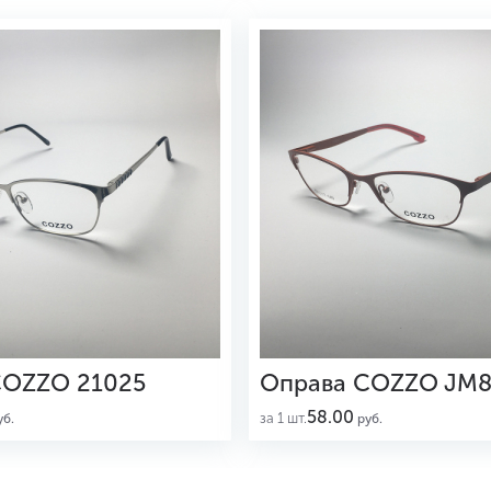
COZZO 21025
Оправа COZZO JM8
58.00
за 1 шт.
б.
руб.