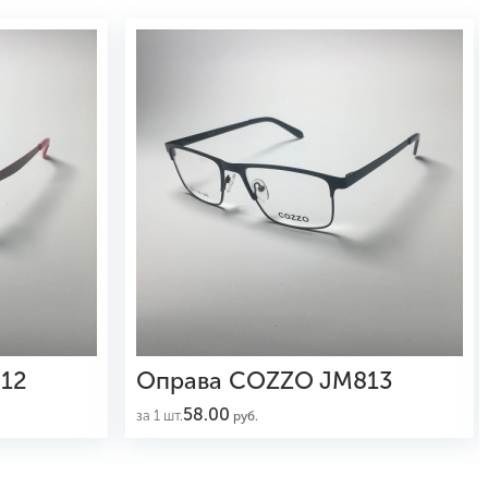
12
Оправа COZZO JM813
58.00
за 1 шт.
руб.