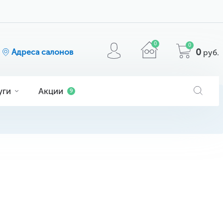
0
0
0
Адреса салонов
руб.
уги
Акции
9
я
ога
очков
МАТЕРИАЛ
кие
ие
comfilcon A