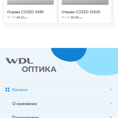
Оправа COZZO 6180
Оправа COZZO 21025
за 1 шт.
за 1 шт.
з
46.12
44.50
руб.
руб.
Каталог
О компании
Покупателям