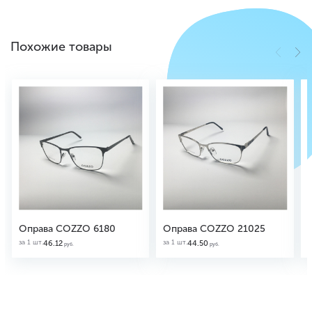
Похожие товары
Оправа COZZO 6180
Оправа COZZO 21025
за 1 шт.
за 1 шт.
з
46.12
44.50
руб.
руб.