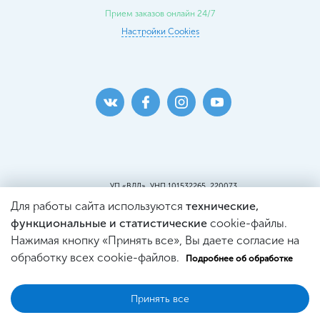
Прием заказов онлайн 24/7
Настройки Cookies
УП «ВДЛ», УНП 101532265, 220073
г. Минск, ул. Кальварийская, 25, пом.419
Для работы сайта используются
технические,
Пункт самовывоза:
г. Минск, ул. Кальварийская, 25, пом. 220
функциональные и статистические
cookie-файлы.
Св-во о регистрации №101532265, выдано
Нажимая кнопку «Принять все», Вы даете согласие на
Минским Горисполкомом.
Регистрация в Торговом реестре
обработку всех cookie-файлов.
Подробнее об обработке
№444353 от 21.03.2019г.
Принять все