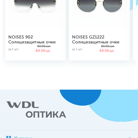
NOISES 902
NOISES GZ1222
Солнцезащитные очки
Солнцезащитные очки
80.00
80.00
руб.
руб.
за 1 шт.
за 1 шт.
64.00
64.00
з
руб.
руб.