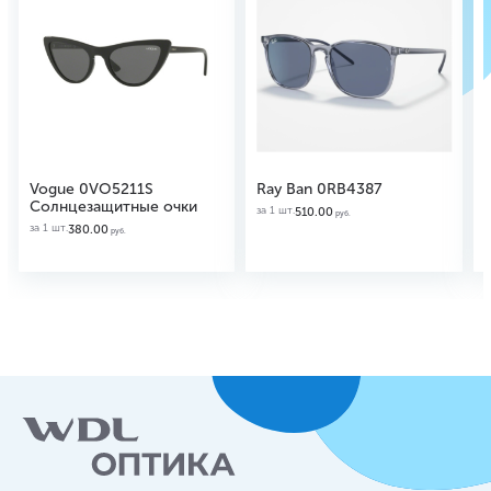
Vogue 0VO5211S
Ray Ban 0RB4387
Солнцезащитные очки
за 1 шт.
510.00
руб.
за 1 шт.
380.00
руб.
з