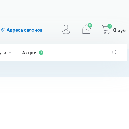
0
0
0
Адреса салонов
руб.
уги
Акции
9
я
ога
очков
МАТЕРИАЛ
кие
ие
comfilcon A