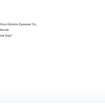
hou Hivision Eyewear Co.,
, Китай
ик Хаус"