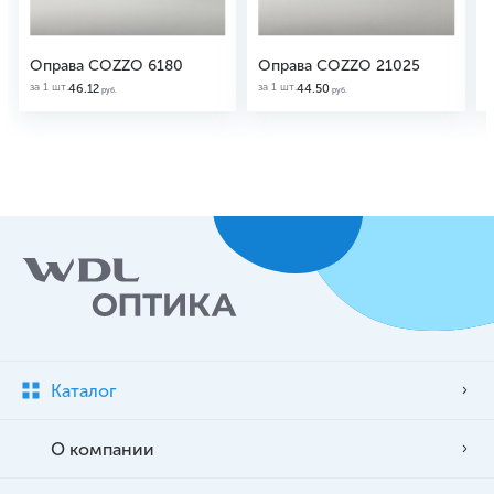
Оправа COZZO 6180
Оправа COZZO 21025
за 1 шт.
за 1 шт.
з
46.12
44.50
руб.
руб.
Каталог
О компании