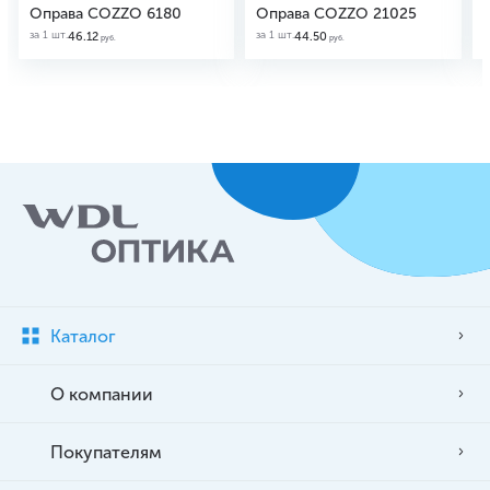
Оправа COZZO 6180
Оправа COZZO 21025
за 1 шт.
за 1 шт.
з
46.12
44.50
руб.
руб.
Каталог
О компании
Покупателям