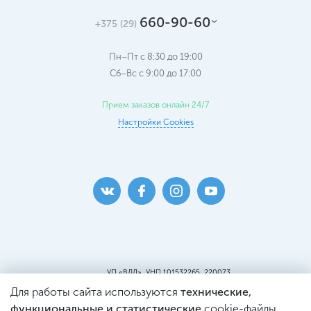
660-90-60
+375 (29)
Пн–Пт с 8:30 до 19:00
Сб–Вс c 9:00 до 17:00
Прием заказов онлайн 24/7
Настройки Cookies
УП «ВДЛ», УНП 101532265, 220073
г. Минск, ул. Кальварийская, 25, пом.419
Для работы сайта используются
технические,
Пункт самовывоза:
г. Минск, ул. Кальварийская, 25, пом. 220
функциональные и статистические
cookie-файлы.