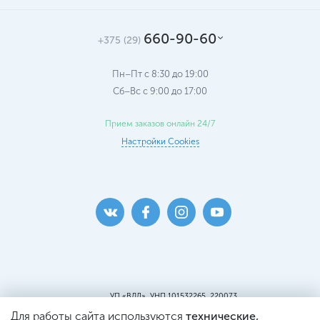
660-90-60
+375 (29)
Пн–Пт с 8:30 до 19:00
Сб–Вс c 9:00 до 17:00
Прием заказов онлайн 24/7
Настройки Cookies
УП «ВДЛ», УНП 101532265, 220073
г. Минск, ул. Кальварийская, 25, пом.419
Для работы сайта используются
технические,
Пункт самовывоза: