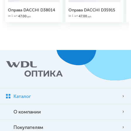
Оправа DACCHI D38014
Оправа DACCHI D35915
за 1 шт.
за 1 шт.
з
47.00
47.00
руб.
руб.
Каталог
О компании
Покупателям