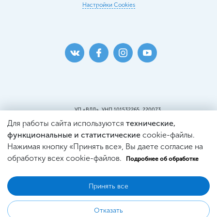
Настройки Cookies
УП «ВДЛ», УНП 101532265, 220073
г. Минск, ул. Кальварийская, 25, пом.419
Для работы сайта используются
технические,
Пункт самовывоза:
г. Минск, ул. Кальварийская, 25, пом. 220
функциональные и статистические
cookie-файлы.
Св-во о регистрации №101532265, выдано
Нажимая кнопку «Принять все», Вы даете согласие на
Минским Горисполкомом.
Регистрация в Торговом реестре
обработку всех cookie-файлов.
Подробнее об обработке
№444353 от 21.03.2019г.
Принять все
© 2026 WDL Оптика
Отказать