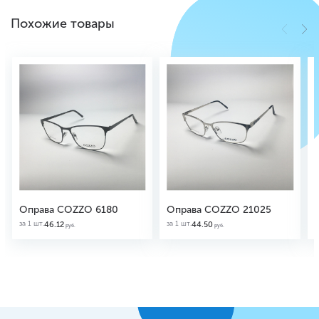
Похожие товары
Оправа COZZO 6180
Оправа COZZO 21025
за 1 шт.
за 1 шт.
з
46.12
44.50
руб.
руб.