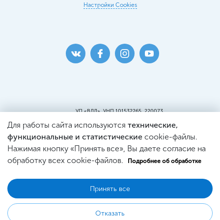
Настройки Cookies
УП «ВДЛ», УНП 101532265, 220073
г. Минск, ул. Кальварийская, 25, пом.419
Для работы сайта используются
технические,
Пункт самовывоза:
г. Минск, ул. Кальварийская, 25, пом. 220
функциональные и статистические
cookie-файлы.
Св-во о регистрации №101532265, выдано
Нажимая кнопку «Принять все», Вы даете согласие на
Минским Горисполкомом.
Регистрация в Торговом реестре
обработку всех cookie-файлов.
Подробнее об обработке
№444353 от 21.03.2019г.
Принять все
© 2026 WDL Оптика
Отказать