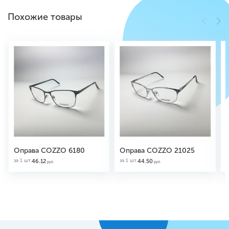
Похожие товары
Оправа COZZO 6180
Оправа COZZO 21025
за 1 шт.
за 1 шт.
з
46.12
44.50
руб.
руб.