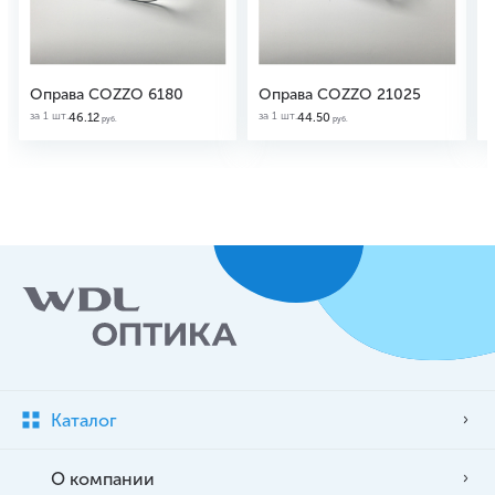
Оправа COZZO 6180
Оправа COZZO 21025
за 1 шт.
за 1 шт.
з
46.12
44.50
руб.
руб.
Каталог
О компании