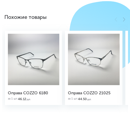
Похожие товары
Оправа COZZO 6180
Оправа COZZO 21025
за 1 шт.
за 1 шт.
з
46.12
44.50
руб.
руб.