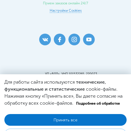
Прием заказов онлайн 24/7
Настройки Cookies
УП «ВДЛ», УНП 101532265, 220073
г. Минск, ул. Кальварийская, 25, пом.419
Для работы сайта используются
технические,
Пункт самовывоза:
г. Минск, ул. Кальварийская, 25, пом. 220
функциональные и статистические
cookie-файлы.
Св-во о регистрации №101532265, выдано
Нажимая кнопку «Принять все», Вы даете согласие на
Минским Горисполкомом.
Регистрация в Торговом реестре
обработку всех cookie-файлов.
Подробнее об обработке
№444353 от 21.03.2019г.
Принять все
© 2026 WDL Оптика