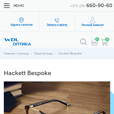
660-90-60
МЕНЮ
+375 (29)
Адреса салонов
Запись к врачу
Личный кабинет
0
0
Главная страница
Наши брэнды
Hackett Bespoke
Hackett Bespoke