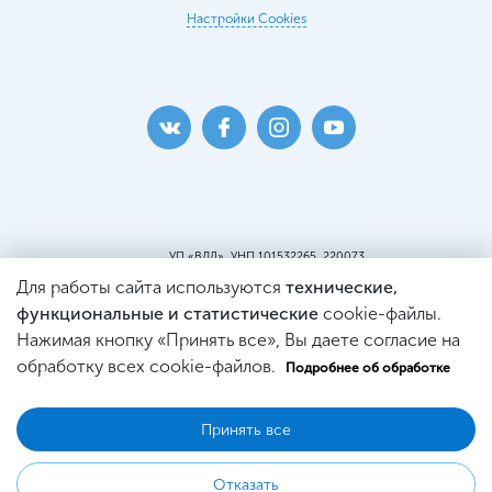
Настройки Cookies
УП «ВДЛ», УНП 101532265, 220073
г. Минск, ул. Кальварийская, 25, пом.419
Для работы сайта используются
технические,
Пункт самовывоза:
г. Минск, ул. Кальварийская, 25, пом. 220
функциональные и статистические
cookie-файлы.
Св-во о регистрации №101532265, выдано
Нажимая кнопку «Принять все», Вы даете согласие на
Минским Горисполкомом.
Регистрация в Торговом реестре
обработку всех cookie-файлов.
Подробнее об обработке
№444353 от 21.03.2019г.
Принять все
© 2026 WDL Оптика
Отказать