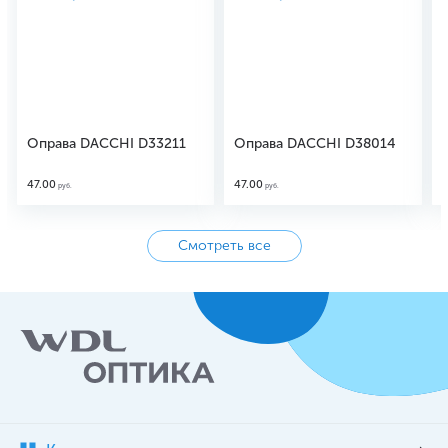
Оправа DACCHI D33211
Оправа DACCHI D38014
47.00
47.00
4
руб.
руб.
Смотреть все